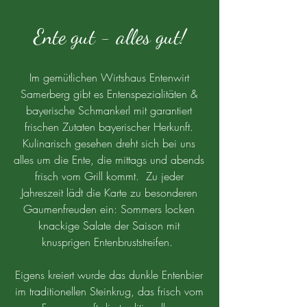
Ente gut - alles gut!
Im gemütlichen Wirtshaus Entenwirt
Samerberg gibt es Entenspezialitäten &
bayerische Schmankerl mit garantiert
frischen Zutaten bayerischer Herkunft.
Kulinarisch gesehen dreht sich bei uns
alles um die Ente, die mittags und abends
frisch vom Grill kommt. Zu jeder
Jahreszeit lädt die Karte zu besonderen
Gaumenfreuden ein: Sommers locken
knackige Salate der Saison mit
knusprigen Entenbruststreifen.
Eigens kreiert wurde das dunkle Entenbier
im traditionellen Steinkrug, das frisch vom