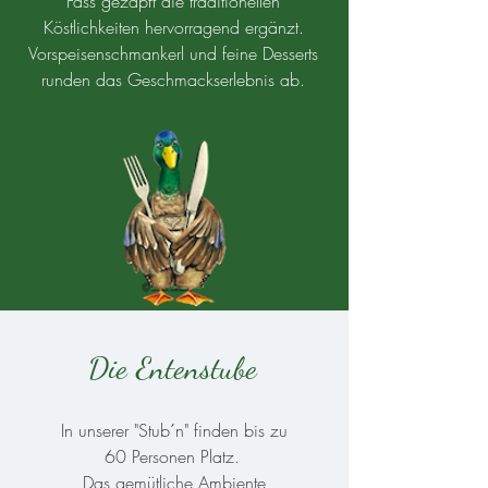
Fass gezapft die traditionellen
Köstlichkeiten hervorragend ergänzt.
Vorspeisenschmankerl und feine Desserts
runden das Geschmackserlebnis ab.
Die Entenstube
In unserer "Stub´n" finden bis zu
60 Personen Platz.
Das gemütliche Ambiente