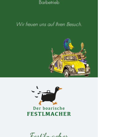
Barbetrieb
Wir freuen uns auf Ihren Besuch.
Fest´lmacher