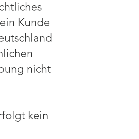
chtliches
 ein Kunde
eutschland
nlichen
bung nicht
rfolgt kein