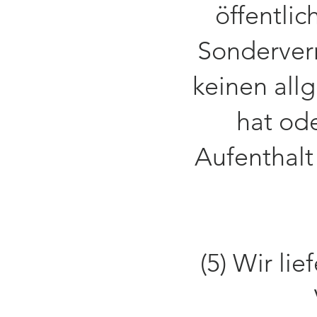
öffentlic
Sonderver
keinen all
hat od
Aufenthalt
(5) Wir li