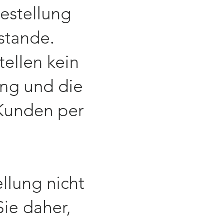
estellung
stande.
ellen kein
ang und die
Kunden per
ellung nicht
ie daher,