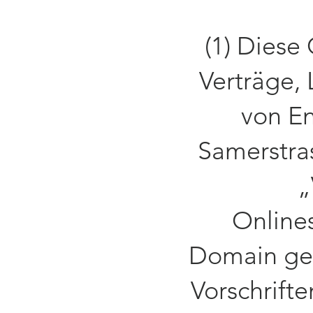
(1) Diese
Verträge,
von En
Samerstra
„
Onlin
Domain ge
Vorschrifte