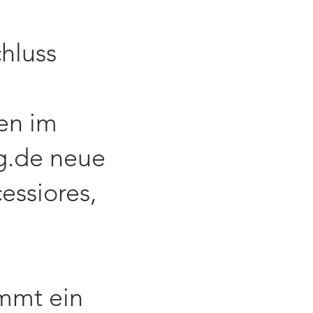
chluss
den im
g.de
neue
essiores,
ommt ein