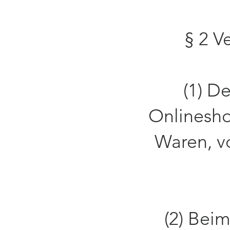
§ 2 V
(1) D
Onlinesh
Waren, v
(2) Bei