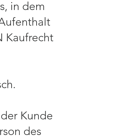
s, in dem
Aufenthalt
N Kaufrecht
sch.
t der Kunde
erson des