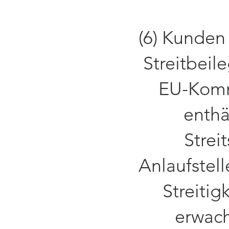
(6) Kunden
Streitbeil
EU-Komm
enthä
Strei
Anlaufstel
Streitig
erwach