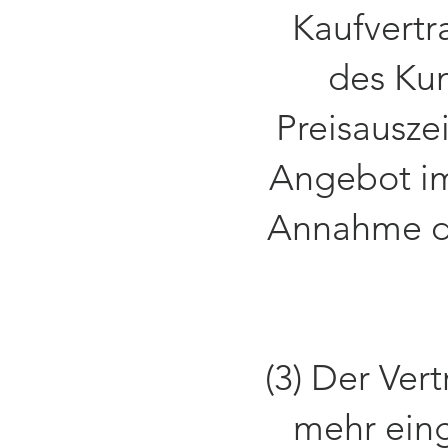
Kaufvertr
des Kun
Preisausze
Angebot im
Annahme d
(3) Der Ver
mehr eing