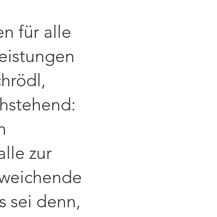
 für alle
Leistungen
hrödl,
chstehend:
n
lle zur
weichende
s sei denn,