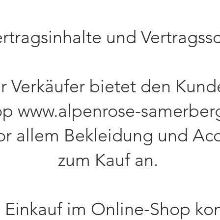
ertragsinhalte und Vertragss
er Verkäufer bietet den Kun
op
www.alpenrose-samerber
or allem Bekleidung und Acc
zum Kauf an.
m Einkauf im Online-Shop k