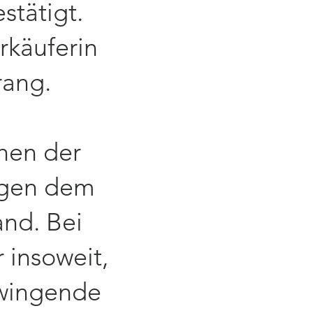
estätigt.
rkäuferin
rang.
hen der
egen dem
nd. Bei
 insoweit,
zwingende