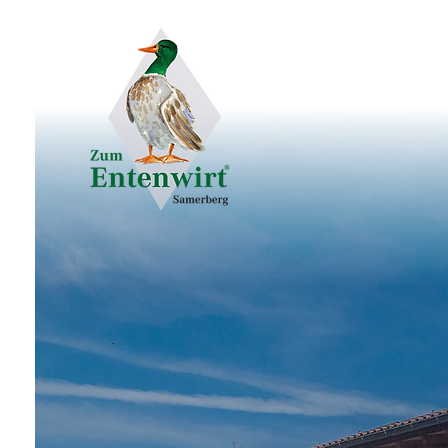
be
So