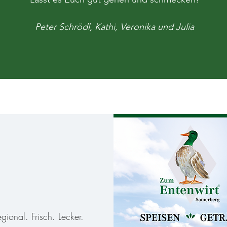
Peter Schrödl, Kathi, Veronika und Julia
Peter Schrödl, Kathi, Veronika und Julia
gional. Frisch. Lecker.​