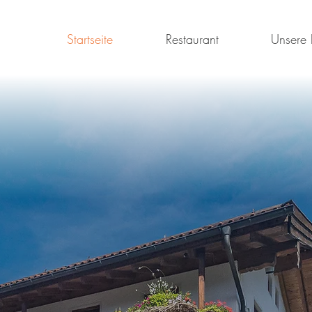
Startseite
Restaurant
Unsere 
Grüß Gott!
im
Entenwirt
am
Samerb
 war das Ententreffen 2