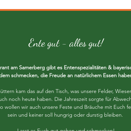
Ente gut - alles gut!
Ente gut - alles gut!
rant am Samerberg gibt es Entenspezialitäten & bayeris
rant am Samerberg gibt es Entenspezialitäten & bayeris
edem schmecken, die Freude an natürlichem Essen hab
edem schmecken, die Freude an natürlichem Essen hab
ttern kam das auf den Tisch, was unsere Felder, Wiese
ttern kam das auf den Tisch, was unsere Felder, Wiese
uch noch heute haben. Die Jahreszeit sorgte für Abwechs
uch noch heute haben. Die Jahreszeit sorgte für Abwechs
o wollen wir auch unsere Feste und Bräuche mit Euch feie
o wollen wir auch unsere Feste und Bräuche mit Euch feie
sein und keiner soll hungrig oder durstig bleiben.
sein und keiner soll hungrig oder durstig bleiben.
Lasst es Euch gut gehen und schmecken!
Lasst es Euch gut gehen und schmecken!