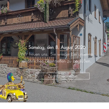
Ententreffen 2026
Samstag, den 8. August 2026
Wir freuen uns, Sie wieder bei unserem
alljährlichen Ententreffen zu begrüßen.
Zum Ententreffen