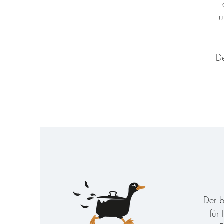
u
De
Der b
für