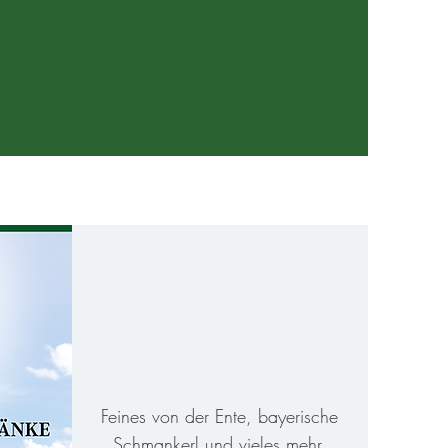
Speisekarten
Feines von der Ente, bayerische
Schmankerl und vieles mehr.