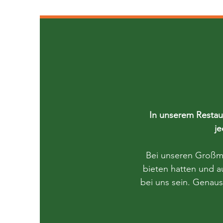
In unserem Restau
In unserem Restau
j
j
Bei unseren Großmü
Bei unseren Großmü
bieten hatten und a
bieten hatten und a
bei uns sein. Genaus
bei uns sein. Genaus