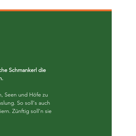
che Schmankerl die
che Schmankerl die
en.
en.
n, Seen und Höfe zu
n, Seen und Höfe zu
lung. So soll‘s auch
lung. So soll‘s auch
rn. Zünftig soll‘n sie
rn. Zünftig soll‘n sie